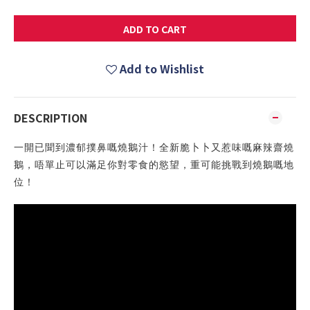
ADD TO CART
Add to Wishlist
DESCRIPTION
一開已聞到濃郁撲鼻嘅燒鵝汁！全新脆卜卜又惹味嘅麻辣齋燒
鵝，唔單止可以滿足你對零食的慾望，重可能挑戰到燒鵝嘅地
位！