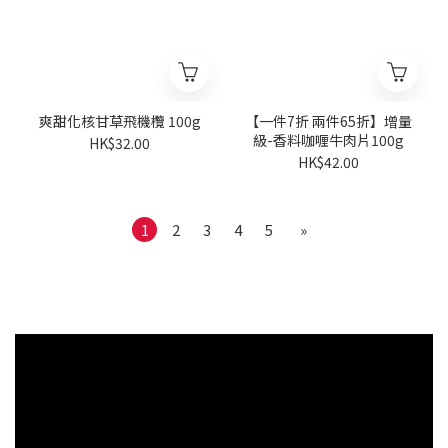
爽甜化核甘草飛機欖 100g
【一件7折 兩件65折】增量
級-香料咖喱牛肉片100g
HK$32.00
HK$42.00
1
2
3
4
5
»