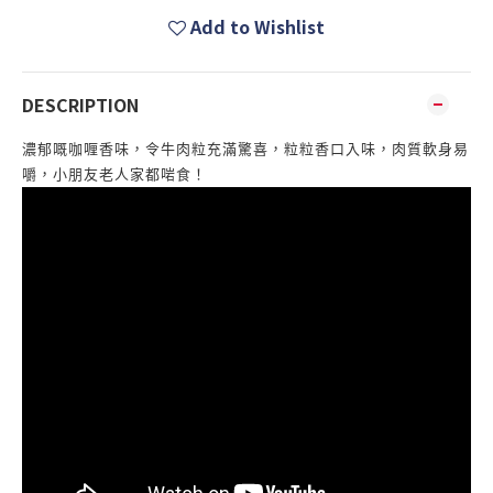
Add to Wishlist
DESCRIPTION
濃郁嘅咖喱香味，令牛肉粒充滿驚喜，粒粒香口入味，肉質軟身易
嚼，小朋友老人家都啱食！