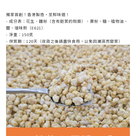
獨家首創！香港製造，至鮮味道！
- 成分表：花生、麵粉（含有麩質的殼類）、粟粉、糖、植物油、
鹽、增味劑（E621）
- 淨重：150克
- 保質期：120天（收貨之後請盡快食用，以免因潮濕而變質）