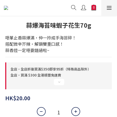
蒜爆海苔味蝦子花生70g
唔單止香蒜爆滿，仲一拎成手海苔碎！
搭配微辛芥辣，解鎖雙重口感！
蒜香控一定唔要錯過啦~
全店，全店折後買滿$350即享95折（特殊商品除外）
全店，買滿 $300 全港順豐免運費
HK$20.00