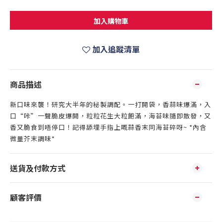
加入購物車
加入追蹤清單
商品描述
新口味來襲！研究大半年的秘製調配。一打開袋，香蒜味爆滿，入
口“咔”一聲脆皮爆開，粒粒花生大粒飽滿，海苔味隨即散發，又
香又脆食到唔停口！記得舔埋手指上嘅蒜香末同海苔碎呀~ *內含
微量芥末調味*
送貨及付款方式
顧客評價