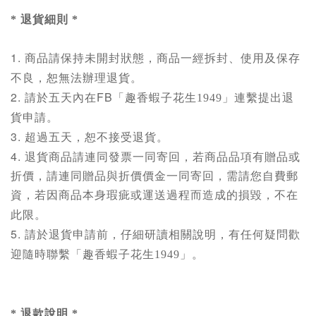
* 退貨細則 *
1.
商品請保持未開封狀態，
商品一經拆封、使用及保存
不良，恕無法辦理退貨。
2.
FB
請於五天內在
「趣香蝦子花生1949」
連繫提出退
貨申請。
3.
超過五天，恕不接受退貨。
4.
退貨商品請連同發票一同寄回，
若商品品項有贈品或
折價，請連同贈品與折價價金一同寄回，需請您自費郵
資
，若因商品本身瑕疵或運送過程而造成的損毀，不在
此限。
5.
請於退貨申請前，仔細研讀相關說明，有任何疑問歡
迎隨時聯繫「趣香蝦子花生1949」。
* 退款說明 *