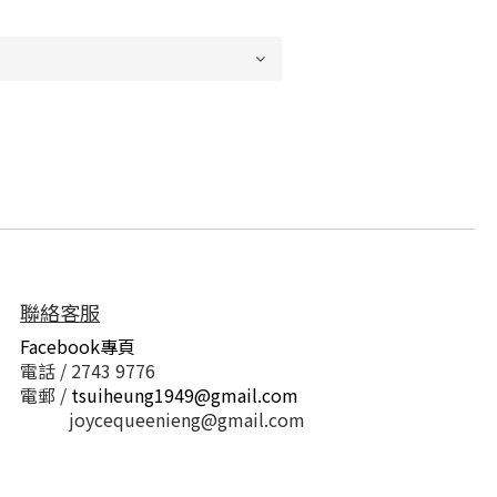
聯絡客服
Facebook專頁
電話 / 2743 9776
電郵 /
tsuiheung1949@gmail.com
joycequeenieng@gmail.com