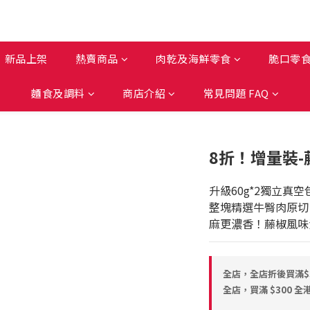
新品上架
熱賣商品
肉乾及海鮮零食
脆口零
麵食及調料
商店介紹
常見問題 FAQ
8折！增量裝-
升級60g*2獨立真
整塊精選牛臀肉原切
麻更濃香！藤椒風味
全店，全店折後買滿$
全店，買滿 $300 