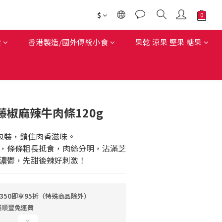
$
食
香港製造/國外傳統小食
果乾 涼果 堅果 糖果
藤椒麻辣牛肉條120g
空包裝，鎖住肉香滋味。
，條條粗長抵食，肉絲分明，沾滿芝
濃鬱，先甜後辣好刺激！
350即享95折（特殊商品除外）
全港順豐免運費