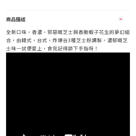
商品描述
全新口味，香濃、邪惡嘅芝士與香脆蝦子花生的夢幻組
合，由韓式，台式，炸爆谷3種芝士粉調製，濃郁嘅芝
士味一試便愛上，食完記得舔下手指呀！